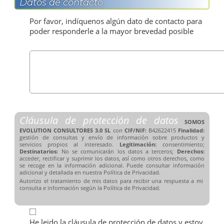
Datos de contacto
Por favor, indíquenos algún dato de contacto para
poder responderle a la mayor brevedad posible
Cláusula de protección de datos
SOMOS
EVOLUTION CONSULTORES 3.0 SL
con
CIF/NIF:
B42622415
Finalidad:
gestión de consultas y envío de información sobre productos y
servicios propios al interesado.
Legitimación:
consentimiento;
Destinatarios:
No se comunicarán los datos a terceros;
Derechos:
acceder, rectificar y suprimir los datos, así como otros derechos, como
se recoge en la información adicional. Puede consultar información
adicional y detallada en nuestra Política de Privacidad.
Autorizo el tratamiento de mis datos para recibir una respuesta a mi
consulta e información según la Política de Privacidad.
He leido la cláusula de protección de datos y estoy